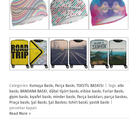
Categories:
Kumaşa Baskı
,
Parça Baskı
,
TEKSTİL BASKISI
|
Tags:
atkı
baskı
,
BANDANA BASKI
,
dijital tişört baskı
,
elbise baskı
,
Furlar Baskı
,
giyim baskı
,
kıyafet baskı
,
minder baskı
,
Parça baskıları
,
parça baskısı
,
Parça
Praça baskı
,
Şal Baskı
,
Şal Baskısı
,
tshirt baski
,
yastık baskı
|
Baskı
yorumlar kapalı
için
Read More