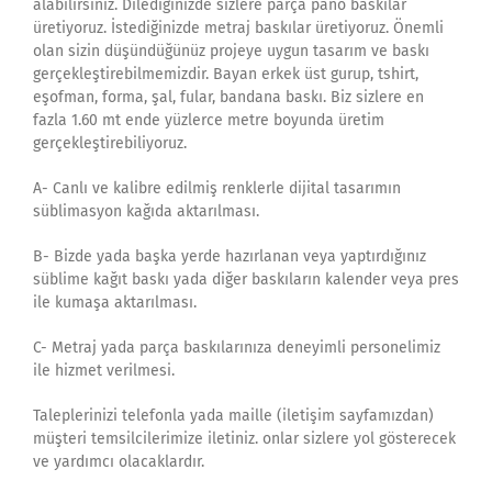
alabilirsiniz. Dilediğinizde sizlere parça pano baskılar
üretiyoruz. İstediğinizde metraj baskılar üretiyoruz. Önemli
olan sizin düşündüğünüz projeye uygun tasarım ve baskı
gerçekleştirebilmemizdir. Bayan erkek üst gurup, tshirt,
eşofman, forma, şal, fular, bandana baskı. Biz sizlere en
fazla 1.60 mt ende yüzlerce metre boyunda üretim
gerçekleştirebiliyoruz.
A- Canlı ve kalibre edilmiş renklerle dijital tasarımın
süblimasyon kağıda aktarılması.
B- Bizde yada başka yerde hazırlanan veya yaptırdığınız
süblime kağıt baskı yada diğer baskıların kalender veya pres
ile kumaşa aktarılması.
C- Metraj yada parça baskılarınıza deneyimli personelimiz
ile hizmet verilmesi.
Taleplerinizi telefonla yada maille (iletişim sayfamızdan)
müşteri temsilcilerimize iletiniz. onlar sizlere yol gösterecek
ve yardımcı olacaklardır.