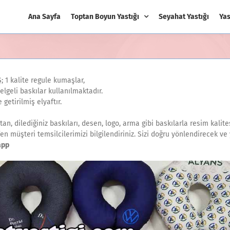
Ana Sayfa
Toptan Boyun Yastığı
Seyahat Yastığı
Yas
; 1 kalite regule kumaşlar,
lgeli baskılar kullanılmaktadır.
getirilmiş elyaftır.
optan, dilediğiniz baskıları, desen, logo, arma gibi baskılarla resim kalit
tfen müşteri temsilcilerimizi bilgilendiriniz. Sizi doğru yönlendirecek ve
app