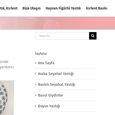
tık, Kırlent
Bize Ulaşın
Hayvan Figürlü Yastık
Kırlent Baskı
Search
for:
Sayfalar
esinde
Ana Sayfa
 yardımcı
Araba Seyahat Yastığı
Baskılı Seyahat Yastığı
Bavul Giydirme
Boyun Yastığı