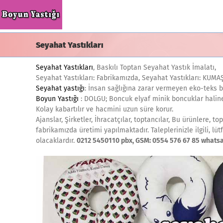
Skip
to
content
Seyahat Yastıkları
Seyahat Yastıkları
, Baskılı Toptan Seyahat Yastık İmalatı,
Seyahat Yastıkları: Fabrikamızda, Seyahat Yastıkları: KUMAŞ
Seyahat yastığı
: İnsan sağlığına zarar vermeyen eko-teks be
Boyun Yastığı
: DOLGU; Boncuk elyaf minik boncuklar haline 
Kolay kabartılır ve hacmini uzun süre korur.
Ajanslar, Şirketler, İhracatçılar, toptancılar, Bu ürünlere, t
fabrikamızda üretimi yapılmaktadır. Taleplerinizle ilgili, lü
olacaklardır.
0212 5450110 pbx, GSM: 0554 576 67 85 whats