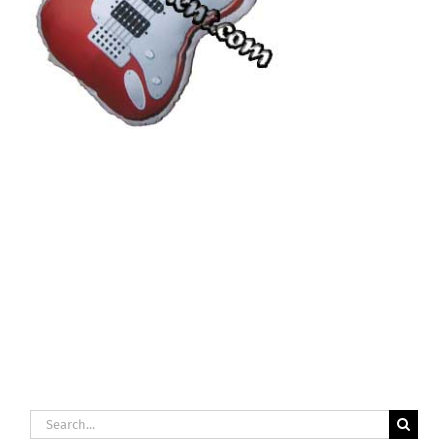
Search
for: