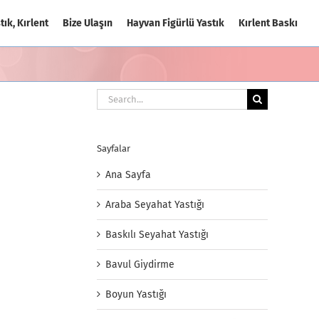
tık, Kırlent
Bize Ulaşın
Hayvan Figürlü Yastık
Kırlent Baskı
Search
for:
Sayfalar
Ana Sayfa
Araba Seyahat Yastığı
Baskılı Seyahat Yastığı
Bavul Giydirme
Boyun Yastığı