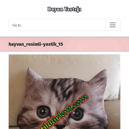
Skip
to
content
Go to...
hayvan_resimli-yastik_15