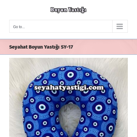
Skip
to
content
Go to...
Seyahat Boyun Yastığı SY-17