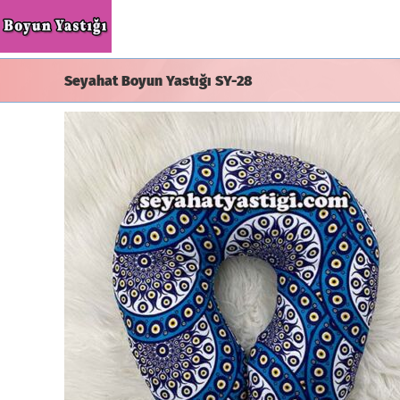
Skip
to
content
Seyahat Boyun Yastığı SY-28