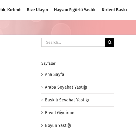
tık, Kırlent
Bize Ulaşın
Hayvan Figürlü Yastık
Kırlent Baskı
Search
for:
Sayfalar
Ana Sayfa
Araba Seyahat Yastığı
Baskılı Seyahat Yastığı
Bavul Giydirme
Boyun Yastığı