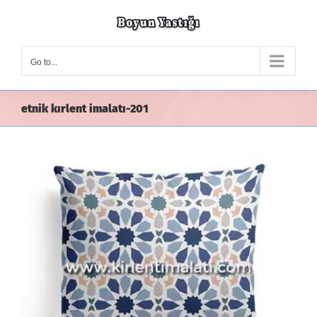
Skip
to
content
Go to...
etnik kırlent imalatı-201