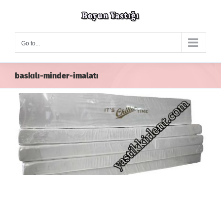
Skip
to
content
Go to...
baskılı-minder-imalatı