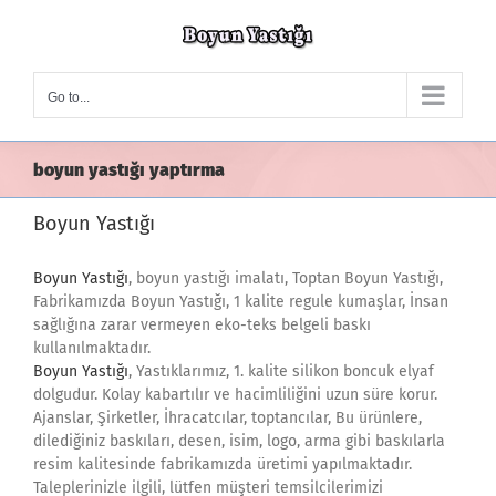
Skip
to
content
Go to...
boyun yastığı yaptırma
Boyun Yastığı
Boyun Yastığı
, boyun yastığı imalatı, Toptan Boyun Yastığı,
Fabrikamızda Boyun Yastığı, 1 kalite regule kumaşlar, İnsan
sağlığına zarar vermeyen eko-teks belgeli baskı
kullanılmaktadır.
Boyun Yastığı
, Yastıklarımız, 1. kalite silikon boncuk elyaf
dolgudur. Kolay kabartılır ve hacimliliğini uzun süre korur.
Ajanslar, Şirketler, İhracatcılar, toptancılar, Bu ürünlere,
dilediğiniz baskıları, desen, isim, logo, arma gibi baskılarla
resim kalitesinde fabrikamızda üretimi yapılmaktadır.
Taleplerinizle ilgili, lütfen müşteri temsilcilerimizi