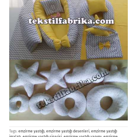
Tags:
emzirme yastığı
,
emzirme yastığı desenleri
,
emzirme yastığı
imalatı
,
emzirme yastığı siparişi
,
emzirme yastığı yapımı
,
emzirme