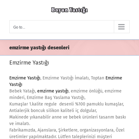
Skip
to
content
Go to...
emzirme yastığı desenleri
Emzirme Yastığı
Emzirme Yastığı
, Emzirme Yastığı İmalatı, Toptan
Emzirme
Yastığı
Bebek Yatağı,
emzirme yastığı
, emzirme önlüğü, emzirme
minderi, Emzirme Baş Yaslama Yastığı,
Kumaşlar 1.kalite regule desenli %100 pamuklu kumaşlar,
Antialerjik boncuk silikon kaliteli iç dolgular,
Makinede yıkanabilir anne ve bebek ürünleri tasarım baskı
ve imalatı.
Fabrikamızda, Ajanslara, Şirketlere, organizasyonlara, Özel
üretimler yapılmaktadır. Lütfen taleplerinizi müşteri