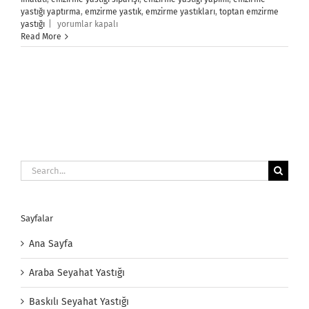
yastığı yaptırma
,
emzirme yastık
,
emzirme yastıkları
,
toptan emzirme
Emzirme
yastığı
|
yorumlar kapalı
Yastığı
Read More
için
Search
for:
Sayfalar
Ana Sayfa
Araba Seyahat Yastığı
Baskılı Seyahat Yastığı