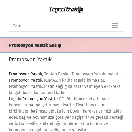
Skip
to
content
Go to...
Promosyon Yastık Satışı
Promosyon Yastık
Promosyon Yastık
, Toptan Baskılı Promosyon Yastık İmalatı ,
Promosyon Yastık,
KUMAŞ; 1 kalite regule kumaşlar,
Promosyon Yastık: İnsan sağlığına zarar vermeyen eko-teks
belgeli baskı kullanılmaktadır.
Logolu Promosyon Yastık
: DOLGU; Boncuk elyaf minik
boncuklar haline getirilmiş elyaftır. Elyaf boncuklar
birbirinden bağımsız olduğu için boyun hareketlerimizi takip
eder, baş ve boynumuza göre yer değiştirir ve gerekli desteği
verir. Bu özellik, kullanıldığı ürünlere üstün konfor ve
homojen ısı dağılımı özelliğini de yansıtır.