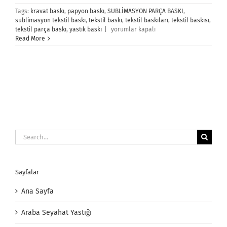
Tags:
kravat baskı
,
papyon baskı
,
SUBLİMASYON PARÇA BASKI
,
sublimasyon tekstil baskı
,
tekstil baskı
,
tekstil baskıları
,
tekstil baskısı
,
Tekstil
tekstil parça baskı
,
yastık baskı
|
yorumlar kapalı
Baskı
Read More
için
Search
for:
Sayfalar
Ana Sayfa
Araba Seyahat Yastığı