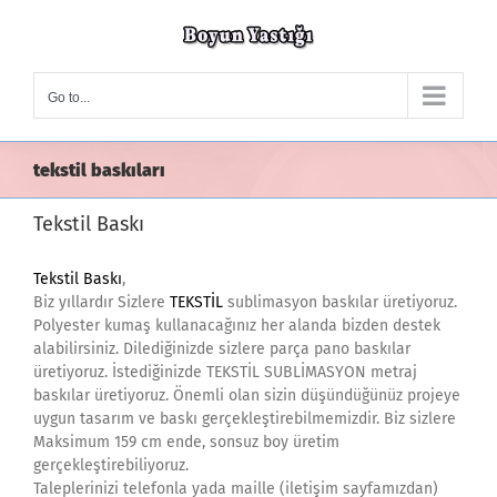
Skip
to
content
Go to...
tekstil baskıları
Tekstil Baskı
Tekstil Baskı
,
Biz yıllardır Sizlere
TEKSTİL
sublimasyon baskılar üretiyoruz.
Polyester kumaş kullanacağınız her alanda bizden destek
alabilirsiniz. Dilediğinizde sizlere parça pano baskılar
üretiyoruz. İstediğinizde TEKSTİL SUBLİMASYON metraj
baskılar üretiyoruz. Önemli olan sizin düşündüğünüz projeye
uygun tasarım ve baskı gerçekleştirebilmemizdir. Biz sizlere
Maksimum 159 cm ende, sonsuz boy üretim
gerçekleştirebiliyoruz.
Taleplerinizi telefonla yada maille (iletişim sayfamızdan)