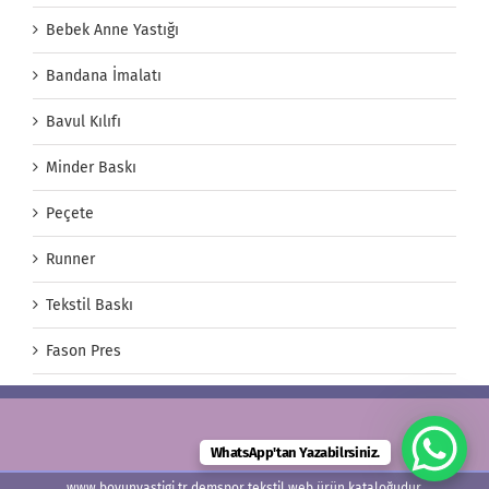
Bebek Anne Yastığı
Bandana İmalatı
Bavul Kılıfı
Minder Baskı
Peçete
Runner
Tekstil Baskı
Fason Pres
WhatsApp'tan Yazabilrsiniz.
www.boyunyastigi.tr demspor tekstil web ürün kataloğudur.