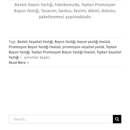
Baskılı boyun Yastığı, Fabrikamızda, Toptan Promosyon
Boyun Yastığı, Tasarımı, baskısı, kesimi, dikimi, dolumu,
paketlenmesi yapılmaktadır.
Tags:
Baskılı Seyahat Yastığı
,
Boyun Yastığı
,
boyun yastığı imalatı
,
Promosyon Boyun Yastığı İmalatı
,
promosyon seyahat yastık
,
Toptan
Boyun Yastığı
,
Toptan Promosyon Boyun Yastığı İmalatı
,
Toptan Seyahat
Ana
Yastığı
|
yorumlar kapalı
Sayfa
Read More
için
Search
for: