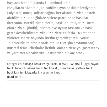
başkaca bir sürü alanda kullanılmaktadır.
Biz yıllardır Sizlere dijital sublimasyon baskılar üretiyoruz.
Polyester kumaş kullanacağınız her alanda bizden destek
alabilirsiniz. Dilediğinizde sizlere parça pano baskılar
üretiyoruz. İstediğinizde metraj baskılar üretiyoruz. Önemli
olan sizin düşündüğünüz projeye uygun tasarım ve baskı
gerçekleştirebilmemizdir. Biz sizlere en fazla 1.60 mt ende
yüzlerce metre boyunda üretim gerçekleştirebiliyoruz.
Taleplerinizi telefonla yada maille (iletişim sayfamızdan)
müşteri temsilcilerimize iletiniz. onlar sizlere yol gösterecek
ve yardımcı olacaklardır. Baskılardan bir kaç örnek
Categories:
Kumaşa Baskı
,
Parça Baskı
,
TEKSTİL BASKISI
|
Tags:
bayan
tunik
,
bayan tunikleri
,
tunik
,
tunik baskı
,
tunik baskı fiyatları
,
tunik
Tunik
baskıları
,
tunik tasarla
|
yorumlar kapalı
Baskı
Read More
için