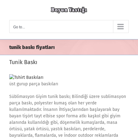
Skip
to
content
Go to...
tunik baskı fiyatları
Tunik Baskı
üst gurup parça baskıları
Süblimasyon Giyim tunik baskı; Bilindiği üzere sublimasyon
parça baskı, polyester kumaş olan her yerde
kullanılmaktadır. İnsanın İhtiyaçlarından başlayarak bay
bayan tişört tayt elbise spor forma atkı kaşkol gibi giyim
alanında kullanıldığı gibi, döşemelik kumaşlarda, masa
örtüsü, yatak örtüsü, yastık baskıları, perdelerde,
bayraklarda, flamalarda, ve İndoor outdoor reklamlarda