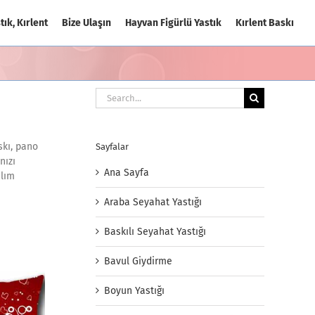
tık, Kırlent
Bize Ulaşın
Hayvan Figürlü Yastık
Kırlent Baskı
Search
for:
skı, pano
Sayfalar
nızı
Ana Sayfa
alım
Araba Seyahat Yastığı
Baskılı Seyahat Yastığı
Bavul Giydirme
Boyun Yastığı