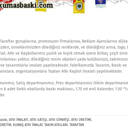
Taraftar guruplarına, promosyon firmalarına, Reklam Ajanslarına dijital
zden, örneklerimizden dilediğiniz renklerde, ve dilediğiniz arma, logo, (
alat. Atkı ve Kaşkollarımız yazlık ve kışlık olmak üzere birkaç çeşit örne
rlaması yoktur, dilediğiniz resim objeleri yada kulübünüzü, takımınızı
 ve tasarımlarla imalatı yapılmaktadır. Fabrikamızda Tasarım, Baskı ve
Ajanslara, organizasyonlara Toptan Atkı Kaşkol İmalatı yapılmaktadır.
tmanımız, Satış departmanımız, Pres departmanımız Dikim departmanı
 8 adet farklı ebatlarda baskı makinası, 1.70 mt enli Kalender, 1.50 *1
ır.
baskı
,
ATKI İMALATI
,
ATKI SATIŞI
,
ATKI SİPARİŞİ
,
ATKI ÜRETİMİ
,
ÜRETİM
,
KUMAŞ ATKI İMALAT
,
TAKIM ATKILARI
,
TARAFTAR