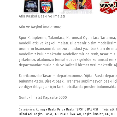
Atkı Kaşkol Baskı ve İmalatı
Atkı ve Kaşkol İmalatımız;
Spor Kulüplerine, Takımlara, Kurumsal Oyun taraftarlarına, 
modelli atkı ve kaşkol imalatı. Dilerseniz bizim modellerimi
ürünlerin lisansının ibrazı zorunludur.) yazı baskıları ile im
modelimiz bulunmaktadır. Modellerimiz de renk, tasarım sını
şirketinizi, okulunuzu temsil edecek şekilde kurumsal renk
departmanlarımızla hızlı ve kaliteli hizmet verilmektedir. 
Fabrikamızda; Tasarım departmanımız, Dijital Baskı depar
bulunmaktadır. Direkt baskı, Transfer sublimasyon baskı için
ve diğer ihtiyaçlar için farklı ebatlarda presler bulunmaktad
Günlük İmalat Kapasite 5000
Categories:
Kumaşa Baskı
,
Parça Baskı
,
TEKSTİL BASKISI
|
Tags:
atkı 
Dijital Atkı Kaşkol Baskı
,
FASON ATKI İMALATI
,
Kaşkol İmalatı
,
KAŞKOL 