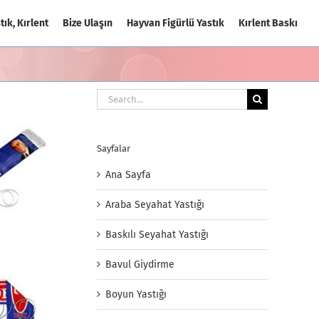
tık, Kırlent
Bize Ulaşın
Hayvan Figürlü Yastık
Kırlent Baskı
Search
for:
Sayfalar
Ana Sayfa
Araba Seyahat Yastığı
Baskılı Seyahat Yastığı
Bavul Giydirme
Boyun Yastığı