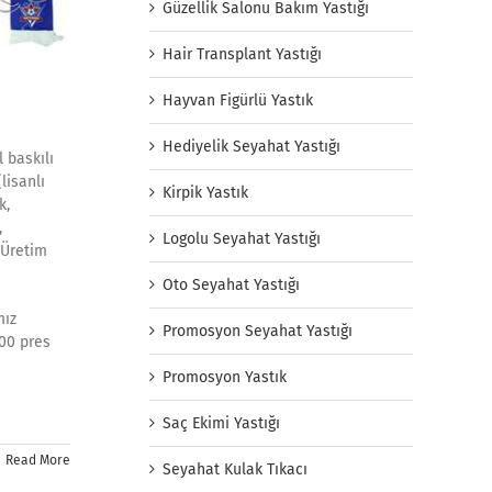
Güzellik Salonu Bakım Yastığı
Hair Transplant Yastığı
Hayvan Figürlü Yastık
Hediyelik Seyahat Yastığı
 baskılı
lisanlı
Kirpik Yastık
k,
,
Logolu Seyahat Yastığı
 Üretim
Oto Seyahat Yastığı
mız
Promosyon Seyahat Yastığı
.00 pres
Promosyon Yastık
Saç Ekimi Yastığı
Read More
Seyahat Kulak Tıkacı