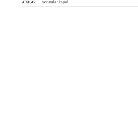
ATKI
ATKILARI
|
yorumlar kapalı
Baskı
için