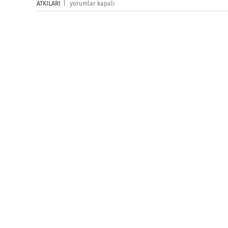
ATKI
ATKILARI
|
yorumlar kapalı
Baskı
için