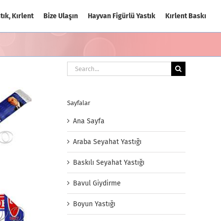
tık, Kırlent
Bize Ulaşın
Hayvan Figürlü Yastık
Kırlent Baskı
Search
for:
Sayfalar
Ana Sayfa
Araba Seyahat Yastığı
Baskılı Seyahat Yastığı
Bavul Giydirme
Boyun Yastığı