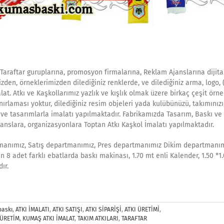
Taraftar guruplarına, promosyon firmalarına, Reklam Ajanslarına dijital
zden, örneklerimizden dilediğiniz renklerde, ve dilediğiniz arma, logo, (
alat. Atkı ve Kaşkollarımız yazlık ve kışlık olmak üzere birkaç çeşit örne
rlaması yoktur, dilediğiniz resim objeleri yada kulübünüzü, takımınızı
 ve tasarımlarla imalatı yapılmaktadır. Fabrikamızda Tasarım, Baskı ve
Ajanslara, organizasyonlara Toptan Atkı Kaşkol İmalatı yapılmaktadır.
tmanımız, Satış departmanımız, Pres departmanımız Dikim departmanı
 8 adet farklı ebatlarda baskı makinası, 1.70 mt enli Kalender, 1.50 *1
ır.
baskı
,
ATKI İMALATI
,
ATKI SATIŞI
,
ATKI SİPARİŞİ
,
ATKI ÜRETİMİ
,
ÜRETİM
,
KUMAŞ ATKI İMALAT
,
TAKIM ATKILARI
,
TARAFTAR