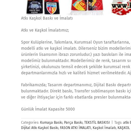
Atkı Kaşkol Baskı ve İmalatı
Atkı ve Kaşkol İmalatımız;
Spor Kulüplerine, Takımlara, Kurumsal Oyun taraftarlarına, 
modelli atkı ve kaşkol imalatı. Dilerseniz bizim modellerimi
ürünlerin lisansının ibrazı zorunludur.) yazı baskıları ile im
modelimiz bulunmaktadır. Modellerimiz de renk, tasarım sını
şirketinizi, okulunuzu temsil edecek şekilde kurumsal renk
departmanlarımızla hızlı ve kaliteli hizmet verilmektedir. 
Fabrikamızda; Tasarım departmanımız, Dijital Baskı depar
bulunmaktadır. Direkt baskı, Transfer sublimasyon baskı için
ve diğer ihtiyaçlar için farklı ebatlarda presler bulunmaktad
Günlük İmalat Kapasite 5000
Categories:
Kumaşa Baskı
,
Parça Baskı
,
TEKSTİL BASKISI
|
Tags:
atkı 
Dijital Atkı Kaşkol Baskı
,
FASON ATKI İMALATI
,
Kaşkol İmalatı
,
KAŞKOL 