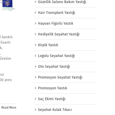
Güzellik Salonu Bakım Yastığı
Hair Transplant Yastığı
Hayvan Figürlü Yastık
Hediyelik Seyahat Yastığı
 baskılı
lisanlı
Kirpik Yastık
k,
,
Logolu Seyahat Yastığı
 Üretim
Oto Seyahat Yastığı
mız
Promosyon Seyahat Yastığı
.00 pres
Promosyon Yastık
Saç Ekimi Yastığı
Read More
Seyahat Kulak Tıkacı