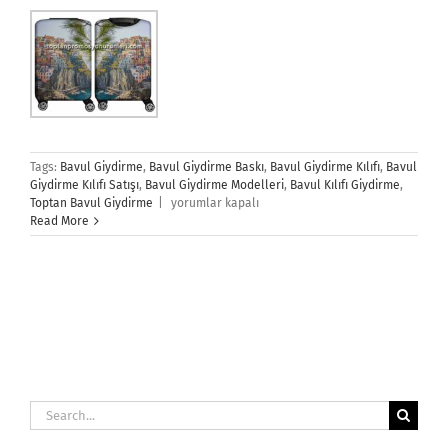
Tags:
Bavul Giydirme
,
Bavul Giydirme Baskı
,
Bavul Giydirme Kılıfı
,
Bavul
Giydirme Kılıfı Satışı
,
Bavul Giydirme Modelleri
,
Bavul Kılıfı Giydirme
,
Bavul
Toptan Bavul Giydirme
|
yorumlar kapalı
Giydirme
Read More
için
Search
for: