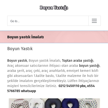
Skip
to
content
Go to...
Boyun yastık İmalatı
Boyun Yastık
Boyun yastık
, Boyun yastık İmalatı,
Toptan araba yastığı
,
Araç aksesuar satıcılarının ihtiyacı olan araba
boyun yastığı
,
araba şerit, araç çeki, araç anahtarlık, emniyet kemeri kılıfı
gibi aksesuarları 1.kalite baskı, 1.kalite malzeme ile hızlı bir
şekilde imalatını gerçekleştirmekteyiz. Lütfen ihtiyaçlarınızı
müşteri temsilcilerimize iletiniz.
0212 5450110 pbx, o554
5766785 whatsapp