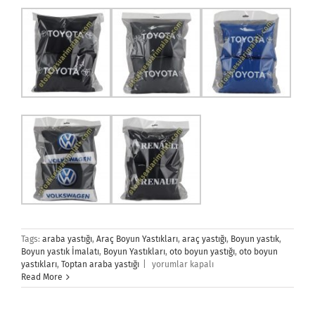
Tags:
araba yastığı
,
Araç Boyun Yastıkları
,
araç yastığı
,
Boyun yastık
,
Boyun yastık İmalatı
,
Boyun Yastıkları
,
oto boyun yastığı
,
oto boyun
Boyun
yastıkları
,
Toptan araba yastığı
|
yorumlar kapalı
Yastık
Read More
için