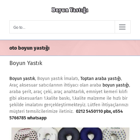
Skip
to
content
Go to...
oto boyun yastığı
Boyun Yastık
Boyun yastık
, Boyun yastık İmalatı,
Toptan araba yastığı
,
Araç aksesuar satıcılarının ihtiyacı olan araba
boyun yastığı
,
araba şerit, araç çeki, araç anahtarlık, emniyet kemeri kılıfı
gibi aksesuarları 1.kalite baskı, 1.kalite malzeme ile hızlı bir
şekilde imalatını gerçekleştirmekteyiz. Lütfen ihtiyaçlarınızı
müşteri temsilcilerimize iletiniz.
0212 5450110 pbx, o554
5766785 whatsapp