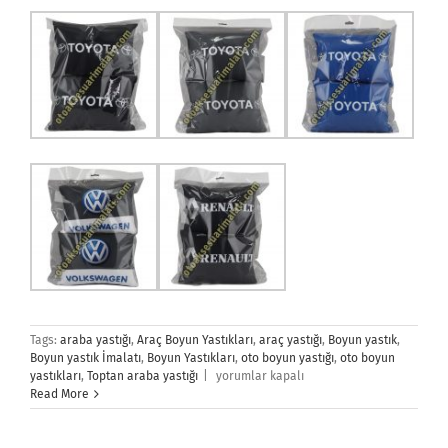
Tags:
araba yastığı
,
Araç Boyun Yastıkları
,
araç yastığı
,
Boyun yastık
,
Boyun yastık İmalatı
,
Boyun Yastıkları
,
oto boyun yastığı
,
oto boyun
Boyun
yastıkları
,
Toptan araba yastığı
|
yorumlar kapalı
Yastık
Read More
için