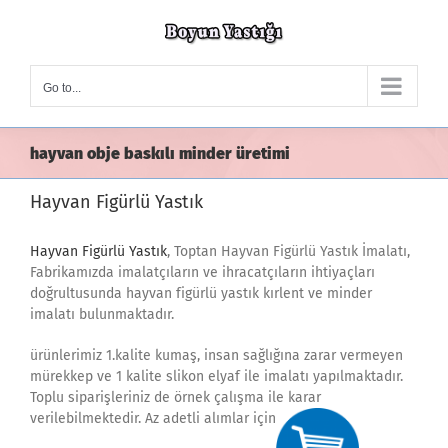
Skip
to
content
Go to...
hayvan obje baskılı minder üretimi
Hayvan Figürlü Yastık
Hayvan Figürlü Yastık
, Toptan Hayvan Figürlü Yastık İmalatı,
Fabrikamızda imalatçıların ve ihracatçıların ihtiyaçları
doğrultusunda hayvan figürlü yastık kırlent ve minder
imalatı bulunmaktadır.
ürünlerimiz 1.kalite kumaş, insan sağlığına zarar vermeyen
mürekkep ve 1 kalite slikon elyaf ile imalatı yapılmaktadır.
Toplu siparişleriniz de örnek çalışma ile karar
verilebilmektedir. Az adetli alımlar için