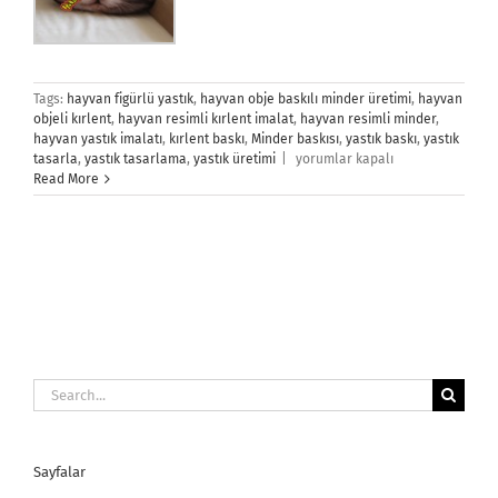
Tags:
hayvan figürlü yastık
,
hayvan obje baskılı minder üretimi
,
hayvan
objeli kırlent
,
hayvan resimli kırlent imalat
,
hayvan resimli minder
,
hayvan yastık imalatı
,
kırlent baskı
,
Minder baskısı
,
yastık baskı
,
yastık
Hayvan
tasarla
,
yastık tasarlama
,
yastık üretimi
|
yorumlar kapalı
Figürlü
Read More
Yastık
için
Search
for:
Sayfalar