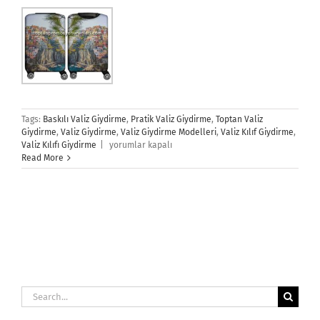
Tags:
Baskılı Valiz Giydirme
,
Pratik Valiz Giydirme
,
Toptan Valiz
Giydirme
,
Valiz Giydirme
,
Valiz Giydirme Modelleri
,
Valiz Kılıf Giydirme
,
Valiz
Valiz Kılıfı Giydirme
|
yorumlar kapalı
Giydirme
Read More
için
Search
for: