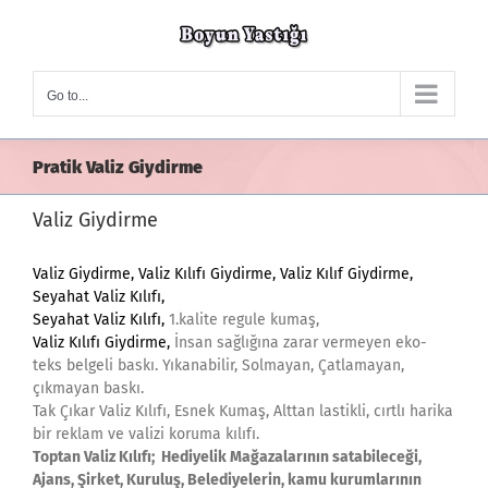
Skip
to
content
Go to...
Pratik Valiz Giydirme
Valiz Giydirme
Valiz Giydirme, Valiz Kılıfı Giydirme, Valiz Kılıf Giydirme,
Seyahat Valiz Kılıfı,
Seyahat Valiz Kılıfı,
1.kalite regule kumaş,
Valiz Kılıfı Giydirme,
İnsan sağlığına zarar vermeyen eko-
teks belgeli baskı. Yıkanabilir, Solmayan, Çatlamayan,
çıkmayan baskı.
Tak Çıkar Valiz Kılıfı, Esnek Kumaş, Alttan lastikli, cırtlı harika
bir reklam ve valizi koruma kılıfı.
Toptan Valiz Kılıfı; Hediyelik Mağazalarının satabileceği,
Ajans, Şirket, Kuruluş, Belediyelerin, kamu kurumlarının