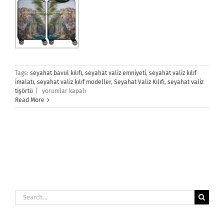
Tags:
seyahat bavul kılıfı
,
seyahat valiz emniyeti
,
seyahat valiz kılıf
imalatı
,
seyahat valiz kılıf modeller
,
Seyahat Valiz Kılıfı
,
seyahat valiz
Seyahat
tişörtü
|
yorumlar kapalı
Valiz
Read More
Kılıfı
için
Search
for: