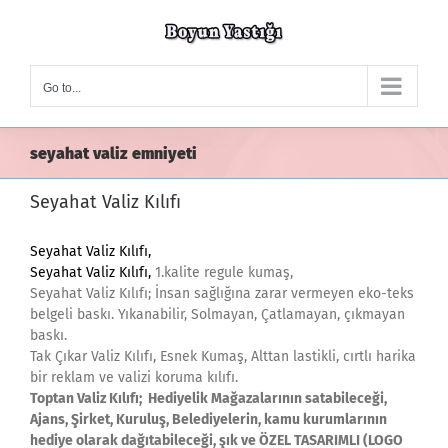
Skip
to
content
Go to...
seyahat valiz emniyeti
Seyahat Valiz Kılıfı
Seyahat Valiz Kılıfı,
Seyahat Valiz Kılıfı,
1.kalite regule kumaş,
Seyahat Valiz Kılıfı; İnsan sağlığına zarar vermeyen eko-teks
belgeli baskı. Yıkanabilir, Solmayan, Çatlamayan, çıkmayan
baskı.
Tak Çıkar Valiz Kılıfı, Esnek Kumaş, Alttan lastikli, cırtlı harika
bir reklam ve valizi koruma kılıfı.
Toptan Valiz Kılıfı; Hediyelik Mağazalarının satabileceği,
Ajans, Şirket, Kuruluş, Belediyelerin, kamu kurumlarının
hediye olarak dağıtabileceği, şık ve ÖZEL TASARIMLI (LOGO