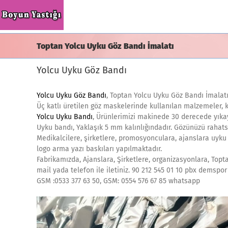
Skip
to
content
Toptan Yolcu Uyku Göz Bandı İmalatı
Yolcu Uyku Göz Bandı
Yolcu Uyku Göz Bandı
, Toptan Yolcu Uyku Göz Bandı İmalatı
Üç katlı üretilen göz maskelerinde kullanılan malzemeler, k
Yolcu Uyku Bandı
, Ürünlerimizi makinede 30 derecede yıkay
Uyku bandı, Yaklaşık 5 mm kalınlığındadır. Gözünüzü rahats
Medikalcilere, şirketlere, promosyonculara, ajanslara uyku 
logo arma yazı baskıları yapılmaktadır.
Fabrikamızda, Ajanslara, Şirketlere, organizasyonlara, Topt
mail yada telefon ile iletiniz. 90 212 545 01 10 pbx demspor 
GSM :0533 377 63 50, GSM: 0554 576 67 85 whatsapp