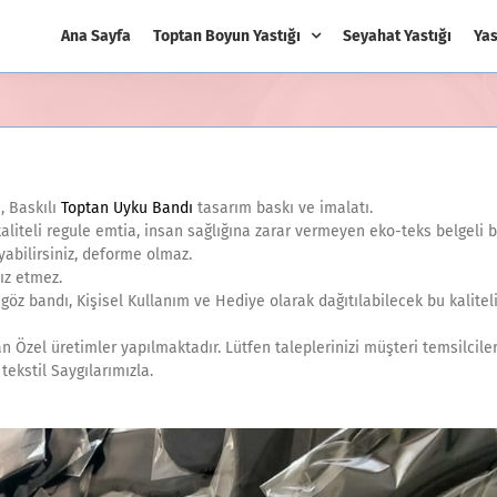
Ana Sayfa
Toptan Boyun Yastığı
Seyahat Yastığı
Yas
, Baskılı
Toptan Uyku Bandı
tasarım baskı ve imalatı.
aliteli regule emtia, insan sağlığına zarar vermeyen eko-teks belgeli ba
abilirsiniz, deforme olmaz.
ız etmez.
göz bandı, Kişisel Kullanım ve Hediye olarak dağıtılabilecek bu kaliteli
an Özel üretimler yapılmaktadır. Lütfen taleplerinizi müşteri temsilcile
tekstil Saygılarımızla.