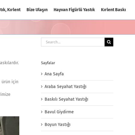
tık, Kırlent
Bize Ulaşın
Hayvan Figürlü Yastık
Kırlent Baskı
Search
for:
skılardır.
Sayfalar
Ana Sayfa
 ürün için
Araba Seyahat Yastığı
rimize
Baskılı Seyahat Yastığı
Bavul Giydirme
Boyun Yastığı