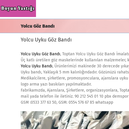
Skip
to
content
Yolcu Göz Bandı
Yolcu Uyku Göz Bandı
Yolcu Uyku Göz Bandı
, Toptan Yolcu Uyku Göz Bandı İmalatı
Üç katlı üretilen göz maskelerinde kullanılan malzemeler, k
Yolcu Uyku Bandı
, Ürünlerimizi makinede 30 derecede yıkay
Uyku bandı, Yaklaşık 5 mm kalınlığındadır. Gözünüzü rahats
Medikalcilere, şirketlere, promosyonculara, ajanslara uyku 
logo arma yazı baskıları yapılmaktadır.
Fabrikamızda, Ajanslara, Şirketlere, organizasyonlara, Topt
mail yada telefon ile iletiniz. 90 212 545 01 10 pbx demspor 
GSM :0533 377 63 50, GSM: 0554 576 67 85 whatsapp