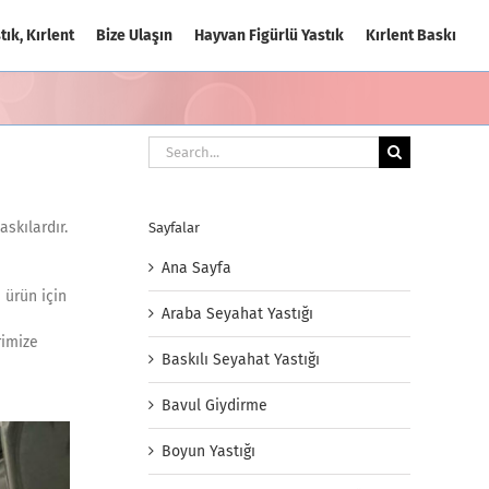
tık, Kırlent
Bize Ulaşın
Hayvan Figürlü Yastık
Kırlent Baskı
Search
for:
skılardır.
Sayfalar
Ana Sayfa
 ürün için
Araba Seyahat Yastığı
rimize
Baskılı Seyahat Yastığı
Bavul Giydirme
Boyun Yastığı