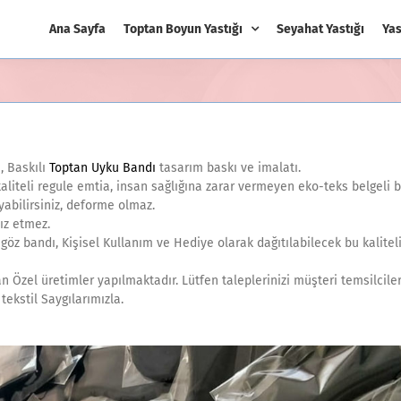
Ana Sayfa
Toptan Boyun Yastığı
Seyahat Yastığı
Yas
, Baskılı
Toptan Uyku Bandı
tasarım baskı ve imalatı.
aliteli regule emtia, insan sağlığına zarar vermeyen eko-teks belgeli ba
abilirsiniz, deforme olmaz.
ız etmez.
göz bandı, Kişisel Kullanım ve Hediye olarak dağıtılabilecek bu kaliteli
an Özel üretimler yapılmaktadır. Lütfen taleplerinizi müşteri temsilcile
tekstil Saygılarımızla.