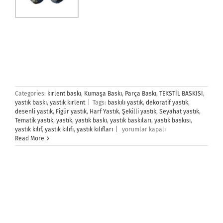
Categories:
kırlent baskı
,
Kumaşa Baskı
,
Parça Baskı
,
TEKSTİL BASKISI
,
yastık baskı
,
yastık kırlent
|
Tags:
baskılı yastık
,
dekoratif yastık
,
desenli yastık
,
Figür yastık
,
Harf Yastık
,
Şekilli yastık
,
Seyahat yastık
,
Tematik yastık
,
yastık
,
yastık baskı
,
yastık baskıları
,
yastık baskısı
,
Yastık
yastık kılıf
,
yastık kılıfı
,
yastık kılıfları
|
yorumlar kapalı
için
Read More