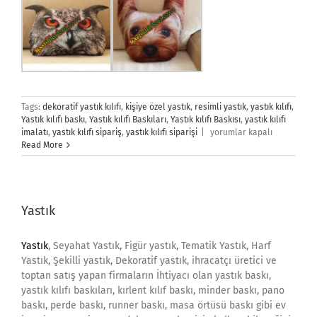
Tags:
dekoratif yastık kılıfı
,
kişiye özel yastık
,
resimli yastık
,
yastık kılıfı
,
Yastık kılıfı baskı
,
Yastık kılıfı Baskıları
,
Yastık kılıfı Baskısı
,
yastık kılıfı
Yastık
imalatı
,
yastık kılıfı sipariş
,
yastık kılıfı siparişi
|
yorumlar kapalı
Kılıfı
Read More
için
Yastık
Yastık
, Seyahat Yastık, Figür yastık, Tematik Yastık, Harf
Yastık, Şekilli yastık, Dekoratif yastık, ihracatçı üretici ve
toptan satış yapan firmaların İhtiyacı olan yastık baskı,
yastık kılıfı baskıları, kırlent kılıf baskı, minder baskı, pano
baskı, perde baskı, runner baskı, masa örtüsü baskı gibi ev